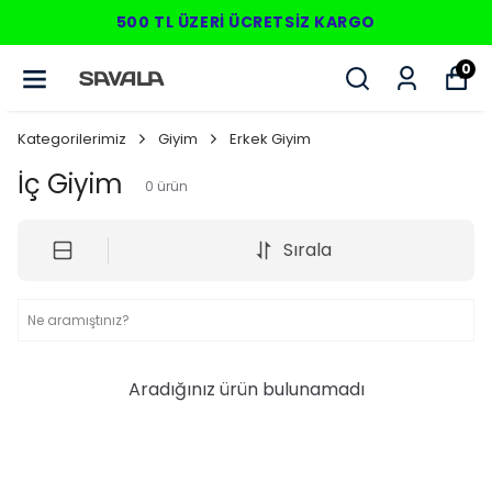
500 TL ÜZERI ÜCRETSIZ KARGO
0
Kategorilerimiz
Giyim
Erkek Giyim
İç Giyim
0
ürün
Sırala
Aradığınız ürün bulunamadı