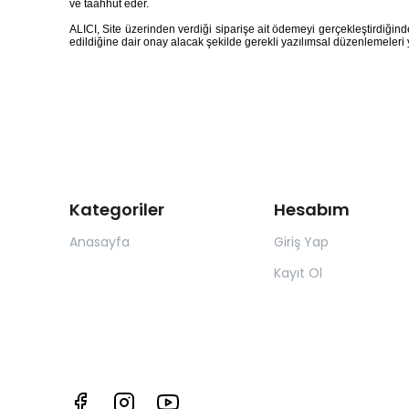
ve taahhüt eder.
ALICI, Site üzerinden verdiği siparişe ait ödemeyi gerçekleştirdiğin
edildiğine dair onay alacak şekilde gerekli yazılımsal düzenlemele
Kategoriler
Hesabım
Anasayfa
Giriş Yap
Kayıt Ol