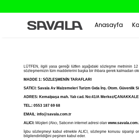
Anasayfa
Ka
LÜTFEN, ilgili yasa gereği lütfen aşağıdaki sözleşme metninin 12 p
sözleşmemizin tüm maddelerini başka bir ihbara gerek kalmadan okum
MADDE 1: SÖZLEŞMENİN TARAFLARI
SATICI:
Savala Av Malzemeleri Turizm Gıda İnş. Otom. Güvenlik Sis
ADRES:
Kemalpaşa mah. Yalı cad. No:41/A Merkez/ÇANAKKALE
TEL.:
0553 187 69 68
EMAIL
:
info@savala.com.tr
ALICI:
Müşteri (Alıcı, Satıcının internet adresi olan
www.savala.com.
İşbu sözleşmeyi kabul etmekle ALICI, sözleşme konusu siparişi ona
bilgilendirildiğini peşinen kabul eder.