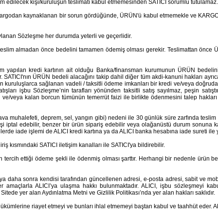
lim edilecek kişi/kuruluşun teslimatı kabul etmemesinden SATICI sorumlu tutulamaz.
argodan kaynaklanan bir sorun gördüğünde, ÜRÜN'ü kabul etmemekle ve KARGO firm
lanan Sözleşme her durumda yeterli ve geçerlidir.
teslim almadan önce bedelini tamamen ödemiş olması gerekir. Teslimattan önce ÜR
lem yapılan kredi kartının ait olduğu Banka/finansman kurumunun ÜRÜN bedeli
lir. SATICI'nın ÜRÜN bedeli alacağını takip dahil diğer tüm akdi-kanuni hakları a
veren kuruluşlarca sağlanan vadeli / taksitli ödeme imkanları bir kredi ve/veya doğr
ları işbu Sözleşme’nin tarafları yönünden taksitli satış sayılmaz, peşin satıştır
ve/veya kalan borcun tümünün temerrüt faizi ile birlikte ödenmesini talep haklar
va muhalefeti, deprem, sel, yangın gibi) nedeni ile 30 günlük süre zarfında tes
parişi iptal edebilir, benzer bir ürün sipariş edebilir veya olağanüstü durum sonuna 
elerde iade işlemi de ALICI kredi kartına ya da ALICI banka hesabına iade sureti ile y
iş kısmındaki SATICI iletişim kanalları ile SATICI'ya bildirebilir.
tercih ettiği ödeme şekli ile ödenmiş olması şarttır. Herhangi bir nedenle ürün b
ya daha sonra kendisi tarafından güncellenen adresi, e-posta adresi, sabit ve mobil 
ğer amaçlarla ALICI’ya ulaşma hakkı bulunmaktadır. ALICI, işbu sözleşmeyi kabul
itede yer alan Aydınlatma Metni ve Gizlilik Politikası’nda yer alan hakları saklıdır.
t hükümlerine riayet etmeyi ve bunları ihlal etmemeyi baştan kabul ve taahhüt eder