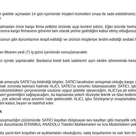
 şekilde açmadan 14 gün içerisinde müşteri hizmetleri onayı ile iade edebilirsini
.
lmadan önce kargo firma yetkilisi önünde açıp kontrol ediniz. Eğer üründe herhang
sonra kargo firmasının görevini tam olarak yerine getirdiğini kabul etmiş olduğunu
e bunun gibi durumlarının tespit edildiği ve ürünün müşteriye teslim edildiği andaki
n itibaren yedi (7) iş günü içerisinde sonuçlanacaktır.
ü içinde yapılacaktır. Bankanız kredi kartı iadelerini aynı ekstre döneminde hesa
 amacıyla SATICI’ya bildirdiği bilgiler, SATICI tarafından anlaşmalı olduğu kargo şi
amak zorunda kalması halinde ALICI, SATICI’yı sorumlu tutamayacaktır. SATICI, iş
 yükümlülükleri çerçevesinde usulüne uygun şekilde işleyeceğini, ALICI’ya ait edindi
eri güvenliğini sağlayacağını, bu kapsamda yeterli düzeyde teknik ve idari tedbirl
k, yok edecek veya anonim hale getirecektir. ALICI, işbu Sözleşme’yi onaylamakla
ini kabul, beyan ve taahhüt eder.
K
azlığın çözümünde SATICI kayıtları (bilgisayar-ses kayıtları gibi manyetik ortamda
şan durumlarda İSTANBUL ANADOLU Tüketici Mahkemeleri ve İcra Müdürlükleri yetki
yazılı tüm koşulları ve açıklamaları okuduğunu, satış koşullarının ve sair tüm ön bi