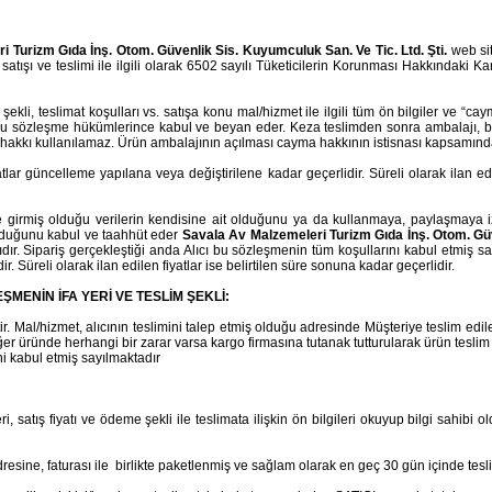
 Turizm Gıda İnş. Otom. Güvenlik Sis. Kuyumculuk San. Ve Tic. Ltd. Şti.
web sit
tin satışı ve teslimi ile ilgili olarak 6502 sayılı Tüketicilerin Korunması Hakkınd
me şekli, teslimat koşulları vs. satışa konu mal/hizmet ile ilgili tüm ön bilgiler ve “
s bu sözleşme hükümlerince kabul ve beyan eder. Keza teslimden sonra ambalajı, ba
hakkı kullanılamaz. Ürün ambalajının açılması cayma hakkının istisnası kapsamında
 fiyatlar güncelleme yapılana veya değiştirilene kadar geçerlidir. Süreli olarak ilan 
e girmiş olduğu verilerin kendisine ait olduğunu ya da kullanmaya, paylaşmaya i
lduğunu kabul ve taahhüt eder
Savala Av Malzemeleri Turizm Gıda İnş. Otom. Güv
. Sipariş gerçekleştiği anda Alıcı bu sözleşmenin tüm koşullarını kabul etmiş sayılır
r. Süreli olarak ilan edilen fiyatlar ise belirtilen süre sonuna kadar geçerlidir.
ŞMENİN İFA YERİ VE TESLİM ŞEKLİ:
tir. Mal/hizmet, alıcının teslimini talep etmiş olduğu adresinde Müşteriye teslim ed
 Eğer üründe herhangi bir zarar varsa kargo firmasına tutanak tutturularak ürün tesl
ni kabul etmiş sayılmaktadır
 satış fiyatı ve ödeme şekli ile teslimata ilişkin ön bilgileri okuyup bilgi sahibi o
esine, faturası ile
birlikte paketlenmiş ve sağlam olarak en geç 30 gün içinde teslim