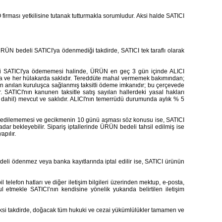
ası yetkilisine tutanak tutturmakla sorumludur. Aksi halde SATICI
ÜN bedeli SATICI'ya ödenmediği takdirde, SATICI tek taraflı olarak
ni SATICI'ya ödememesi halinde, ÜRÜN en geç 3 gün içinde ALICI
yrıca ve her hülakarda saklıdır. Tereddüte mahal vermemek bakımından;
udan anılan kuruluşca sağlanmış taksitli ödeme imkanıdır; bu çerçevede
. SATICI'nın kanunen taksitle satış sayılan hallerdeki yasal hakları
ı dahil) mevcut ve saklıdır. ALICI'nın temerrüdü durumunda aylık % 5
lim edilememesi ve gecikmenin 10 günü aşması söz konusu ise, SATICI
kadar bekleyebilir. Sipariş iptallerinde ÜRÜN bedeli tahsil edilmiş ise
apılır.
edeli ödenmez veya banka kayıtlarında iptal edilir ise, SATICI ürünün
telefon hatları ve diğer iletişim bilgileri üzerinden mektup, e-posta,
 etmekle SATICI’nın kendisine yönelik yukarıda belirtilen iletişim
. Aksi takdirde, doğacak tüm hukuki ve cezai yükümlülükler tamamen ve