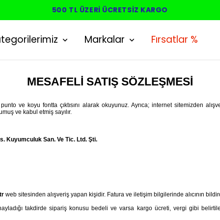
YENI SEZON ÜRÜNLER
tegorilerimiz
Markalar
Fırsatlar %
MESAFELİ SATIŞ SÖZLEŞMESİ
unto ve koyu fontta çıktısını alarak okuyunuz. Ayrıca; internet sitemizden alışv
uş ve kabul etmiş sayılır.
. Kuyumculuk San. Ve Tic. Ltd. Şti.
tr
web sitesinden alışveriş yapan kişidir. Fatura ve iletişim bilgilerinde alıcının bildird
yladığı takdirde sipariş konusu bedeli ve varsa kargo ücreti, vergi gibi belirt