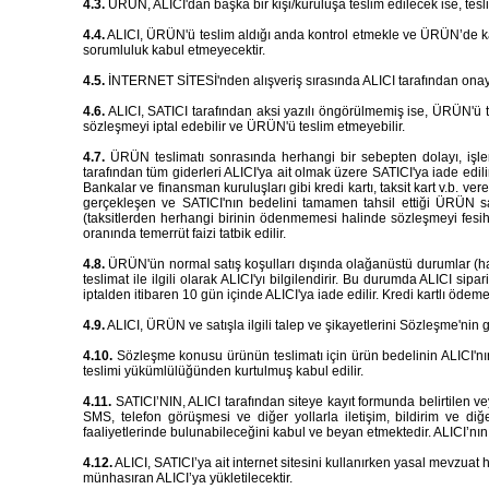
4.3.
ÜRÜN, ALICI'dan başka bir kişi/kuruluşa teslim edilecek ise, tes
4.4.
ALICI, ÜRÜN'ü teslim aldığı anda kontrol etmekle ve ÜRÜN’de k
sorumluluk kabul etmeyecektir.
4.5.
İNTERNET SİTESİ'nden alışveriş sırasında ALICI tarafından onay
4.6.
ALICI, SATICI tarafından aksi yazılı öngörülmemiş ise, ÜRÜN'ü 
sözleşmeyi iptal edebilir ve ÜRÜN'ü teslim etmeyebilir.
4.7.
ÜRÜN teslimatı sonrasında herhangi bir sebepten dolayı, iş
tarafından tüm giderleri ALICI'ya ait olmak üzere SATICI'ya iade edi
Bankalar ve finansman kuruluşları gibi kredi kartı, taksit kart v.b. 
gerçekleşen ve SATICI'nın bedelini tamamen tahsil ettiği ÜRÜN satış
(taksitlerden herhangi birinin ödenmemesi halinde sözleşmeyi fesih 
oranında temerrüt faizi tatbik edilir.
4.8.
ÜRÜN'ün normal satış koşulları dışında olağanüstü durumlar (ha
teslimat ile ilgili olarak ALICI'yı bilgilendirir. Bu durumda ALICI si
iptalden itibaren 10 gün içinde ALICI'ya iade edilir. Kredi kartlı ödem
4.9.
ALICI, ÜRÜN ve satışla ilgili talep ve şikayetlerini Sözleşme'nin gir
4.10.
Sözleşme konusu ürünün teslimatı için ürün bedelinin ALICI'nın 
teslimi yükümlülüğünden kurtulmuş kabul edilir.
4.11.
SATICI’NIN, ALICI tarafından siteye kayıt formunda belirtilen ve
SMS, telefon görüşmesi ve diğer yollarla iletişim, bildirim ve di
faaliyetlerinde bulunabileceğini kabul ve beyan etmektedir. ALICI’nın S
4.12.
ALICI, SATICI’ya ait internet sitesini kullanırken yasal mevzua
münhasıran ALICI’ya yükletilecektir.