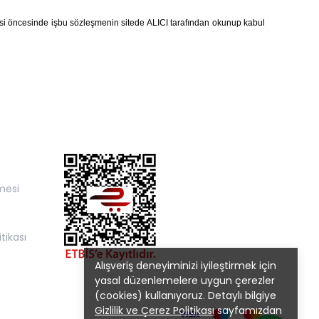
şmesi öncesinde işbu sözleşmenin sitede ALICI tarafından okunup kabul
mesi
itikası
Alışveriş deneyiminizi iyileştirmek için
yasal düzenlemelere uygun çerezler
(cookies) kullanıyoruz. Detaylı bilgiye
Gizlilik ve Çerez Politikası
sayfamızdan