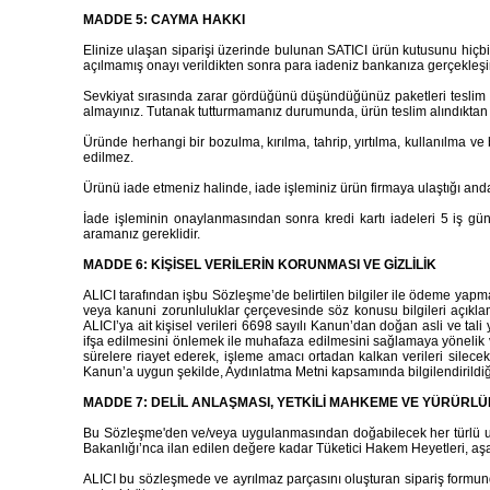
MADDE 5: CAYMA HAKKI
Elinize ulaşan siparişi üzerinde bulunan SATICI ürün kutusunu hiçbir
açılmamış onayı verildikten sonra para iadeniz bankanıza gerçekleşir
Sevkiyat sırasında zarar gördüğünü düşündüğünüz paketleri teslim a
almayınız. Tutanak tutturmamanız durumunda, ürün teslim alındıktan 
Üründe herhangi bir bozulma, kırılma, tahrip, yırtılma, kullanılma v
edilmez.
Ürünü iade etmeniz halinde, iade işleminiz ürün firmaya ulaştığı anda
İade işleminin onaylanmasından sonra kredi kartı iadeleri 5 iş gün
aramanız gereklidir.
MADDE 6: KİŞİSEL VERİLERİN KORUNMASI VE GİZLİLİK
ALICI tarafından işbu Sözleşme’de belirtilen bilgiler ile ödeme yapmak
veya kanuni zorunluluklar çerçevesinde söz konusu bilgileri açıkl
ALICI’ya ait kişisel verileri 6698 sayılı Kanun’dan doğan asli ve tali
ifşa edilmesini önlemek ile muhafaza edilmesini sağlamaya yönelik v
sürelere riayet ederek, işleme amacı ortadan kalkan verileri silece
Kanun’a uygun şekilde, Aydınlatma Metni kapsamında bilgilendirildiğ
MADDE 7: DELİL ANLAŞMASI, YETKİLİ MAHKEME VE YÜRÜRLÜ
Bu Sözleşme'den ve/veya uygulanmasından doğabilecek her türlü uyuşm
Bakanlığı’nca ilan edilen değere kadar Tüketici Hakem Heyetleri, a
ALICI bu sözleşmede ve ayrılmaz parçasını oluşturan sipariş formunda 