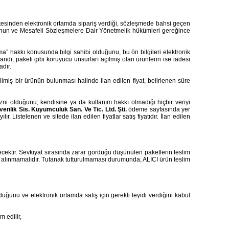
esinden elektronik ortamda sipariş verdiği, sözleşmede bahsi geçen
aki Kanun ve Mesafeli Sözleşmelere Dair Yönetmelik hükümleri gereğince
cayma” hakkı konusunda bilgi sahibi olduğunu, bu ön bilgileri elektronik
ndı, paketi gibi koruyucu unsurları açılmış olan ürünlerin ise iadesi
dır.
edilmiş bir ürünün bulunması halinde ilan edilen fiyat, belirlenen süre
zni olduğunu; kendisine ya da kullanım hakkı olmadığı hiçbir veriyi
enlik Sis. Kuyumculuk San. Ve Tic. Ltd. Şti.
ödeme sayfasında yer
. Listelenen ve sitede ilan edilen fiyatlar satış fiyatıdır. İlan edilen
ilecektir. Sevkiyat sırasında zarar gördüğü düşünülen paketlerin teslim
im alınmamalıdır. Tutanak tutturulmaması durumunda, ALICI ürün teslim
lduğunu ve elektronik ortamda satış için gerekli teyidi verdiğini kabul
 edilir,