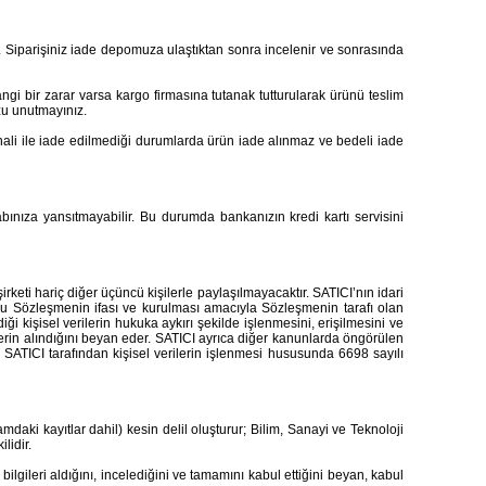
z. Siparişiniz iade depomuza ulaştıktan sonra incelenir ve sonrasında
i bir zarar varsa kargo firmasına tutanak tutturularak ürünü teslim
zu unutmayınız.
 hali ile iade edilmediği durumlarda ürün iade alınmaz ve bedeli iade
bınıza yansıtmayabilir. Bu durumda bankanızın kredi kartı servisini
rketi hariç diğer üçüncü kişilerle paylaşılmayacaktır. SATICI’nın idari
bu Sözleşmenin ifası ve kurulması amacıyla Sözleşmenin tarafı olan
ği kişisel verilerin hukuka aykırı şekilde işlenmesini, erişilmesini ve
erin alındığını beyan eder. SATICI ayrıca diğer kanunlarda öngörülen
 SATICI tarafından kişisel verilerin işlenmesi hususunda 6698 sayılı
ki kayıtlar dahil) kesin delil oluşturur; Bilim, Sanayi ve Teknoloji
lidir.
lgileri aldığını, incelediğini ve tamamını kabul ettiğini beyan, kabul