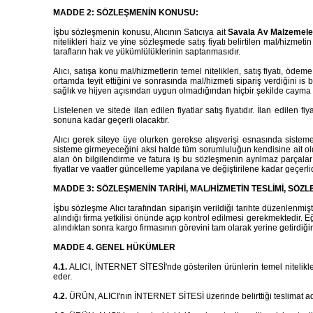
MADDE 2: SÖZLEŞMENİN KONUSU:
İşbu sözleşmenin konusu, Alıcının Satıcıya ait
Savala Av Malzemeleri
nitelikleri haiz ve yine sözleşmede satış fiyatı belirtilen mal/hizme
tarafların hak ve yükümlülüklerinin saptanmasıdır.
Alıcı, satışa konu mal/hizmetlerin temel nitelikleri, satış fiyatı, öde
ortamda teyit ettiğini ve sonrasında mal/hizmeti sipariş verdiğini i
sağlık ve hijyen açısından uygun olmadığından hiçbir şekilde cayma 
Listelenen ve sitede ilan edilen fiyatlar satış fiyatıdır. İlan edilen
sonuna kadar geçerli olacaktır.
Alıcı gerek siteye üye olurken gerekse alışverişi esnasında sistem
sisteme girmeyeceğini aksi halde tüm sorumluluğun kendisine ait o
alan ön bilgilendirme ve fatura iş bu sözleşmenin ayrılmaz parçalarıdır
fiyatlar ve vaatler güncelleme yapılana ve değiştirilene kadar geçerlidi
MADDE 3: SÖZLEŞMENİN TARİHİ, MAL/HİZMETİN TESLİMİ, SÖZLE
İşbu sözleşme Alıcı tarafından siparişin verildiği tarihte düzenlenmiş
alındığı firma yetkilisi önünde açıp kontrol edilmesi gerekmektedir.
alındıktan sonra kargo firmasının görevini tam olarak yerine getirdiği
MADDE 4. GENEL HÜKÜMLER
4.1.
ALICI, İNTERNET SİTESİ'nde gösterilen ürünlerin temel nitelikleri,
eder.
4.2.
ÜRÜN, ALICI'nın İNTERNET SİTESİ üzerinde belirttiği teslimat adr